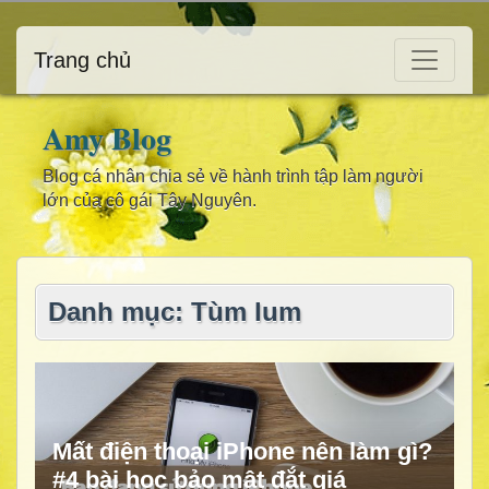
Trang chủ
Amy Blog
Blog cá nhân chia sẻ về hành trình tập làm người
lớn của cô gái Tây Nguyên.
Danh mục: Tùm lum
Mất điện thoại iPhone nên làm gì?
#4 bài học bảo mật đắt giá