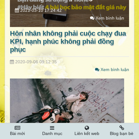
2021-03-10 17:24:42
Xem bình luận
Hôn nhân không phải cuộc chạy đua
KPI, hạnh phúc không phải đồng
phục
2020-09-06 09:12:35
Xem bình luận
Có một dạo mình được các ông anh liên tục cà khịa
Bài mới
Danh mục
Liên kết web
Blog bạn bè